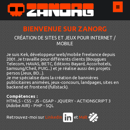
BIENVENUE SUR ZANORG
HOME
CRÉATION DE SITES ET JEUX POUR INTERNET /
RÉALISATIONS
MOBILE
Je suis Kek, développeur web/mobile freelance depuis
CONTACT
2001. Je travaille pour différents clients (Bouygues
Telecom, HAVAS, BETC, Éditions Bayard, Accorhotels,
Samsung/Cheil, PUIG...) et je réalise aussi des projets
BLOG
persos (Jeux, BD...).
Je me spécialise dans la création de bannières
publicitaires animées, jeux-concours, landpages, sites en
ENGLISH
backend et frontend (fullstack).
Compétences :
HTML5 - CSS - JS - GSAP - JQUERY - ACTIONSCRIPT 3
(Adobe AIR) - PHP - SQL
Retrouvez-moi sur
LinkedIn
et
Malt